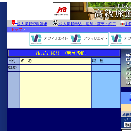
求人掲載資料請求
求人掲載申込・追加・変更・終了
お
トップ
＞
日付
名 称
職 種
03.07