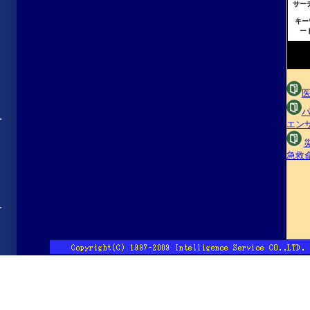
サーチ
キー
ード
パ
エンザ
急救