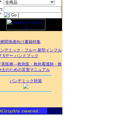
:
ワ
:
医療関係者向け書籍特集
ンデミック・フルー 新型インフル
 Xデー ハンドブック
災害医療―救急医・救急看護師・救
命士のための災害マニュアル
パンデミック対策